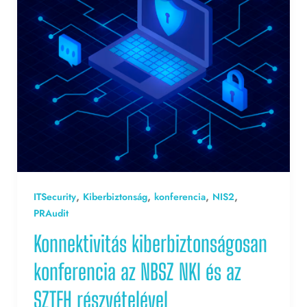
,
,
,
,
ITSecurity
Kiberbiztonság
konferencia
NIS2
PRAudit
Konnektivitás kiberbiztonságosan
konferencia az NBSZ NKI és az
SZTFH részvételével