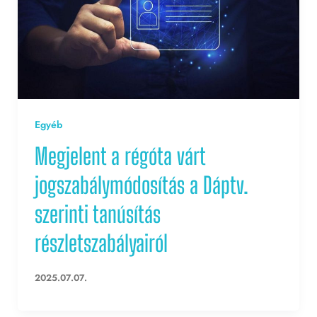
Egyéb
Megjelent a régóta várt
jogszabálymódosítás a Dáptv.
szerinti tanúsítás
részletszabályairól
2025.07.07.