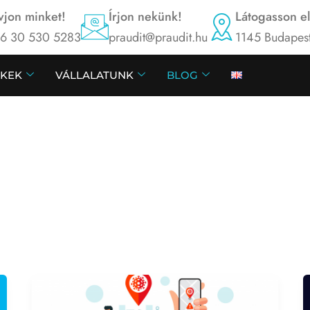
vjon minket!
Írjon nekünk!
Látogasson e
6 30 530 5283
praudit@praudit.hu
1145 Budapest
KEK
VÁLLALATUNK
BLOG