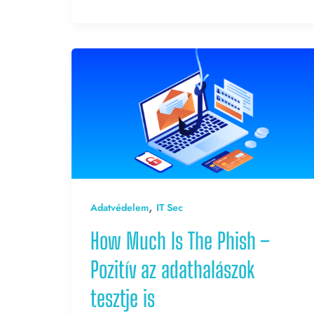
,
Adatvédelem
IT Sec
How Much Is The Phish –
Pozitív az adathalászok
tesztje is