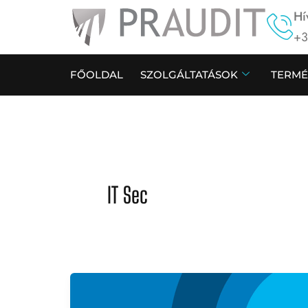
Skip
Hí
to
+3
content
FŐOLDAL
SZOLGÁLTATÁSOK
TERMÉ
IT Sec