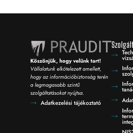
Szolgál
Tech
vizs
Köszönjük, hogy velünk tart!
Info
Vállalatunk elkötelezett amellett,
szol
hogy az információbiztonság terén
Info
a legmagasabb szintű
taná
szolgáltatásokat nyújtsa.
Adat
Adatkezelési tájékoztató
Info
term
inte
NIS