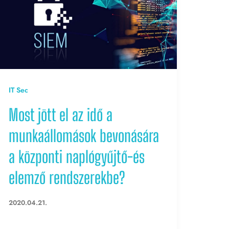
IT Sec
Most jött el az idő a
munkaállomások bevonására
a központi naplógyűjtő-és
elemző rendszerekbe?
2020.04.21.