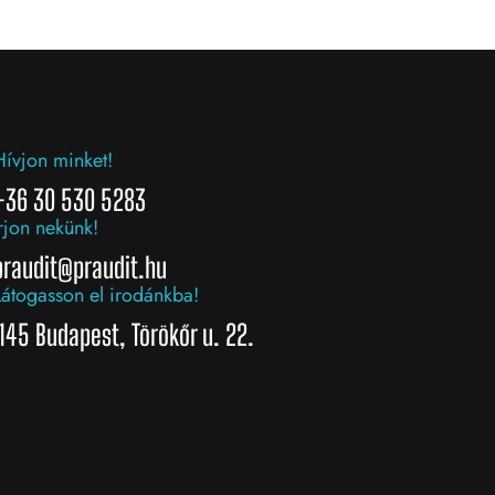
Hívjon minket!
+36 30 530 5283
rjon nekünk!
praudit@praudit.hu
Látogasson el irodánkba!
1145 Budapest, Törökőr u. 22.