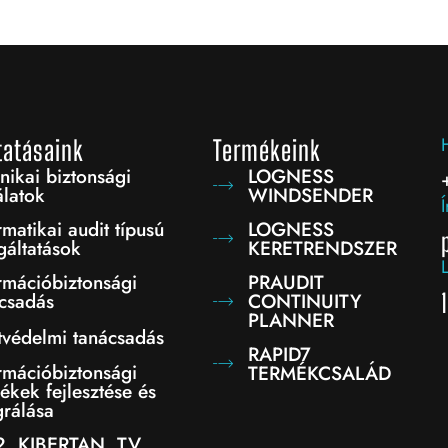
tatásaink
Termékeink
nikai biztonsági
LOGNESS
álatok
WINDSENDER
Í
rmatikai audit típusú
LOGNESS
gáltatások
KERETRENDSZER
rmációbiztonsági
PRAUDIT
csadás
CONTINUITY
PLANNER
védelmi tanácsadás
RAPID7
rmációbiztonsági
TERMÉKCSALÁD
ékek fejlesztése és
grálása
2, KIBERTAN. TV.